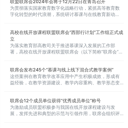
联盟联席会2024年会将于12月22日在青岛召开
多模态智慧教学实践，拓展高校教学与人才培养新途
为贯彻落实国家教育数字化战略行动，紧抓高等教育数
径，高校在线开放课程联盟联席会(简称“联席会”)决定启
字化转型的时代浪潮，系统研讨慕课与在线教育新动
动“全国慕课教育创新大会（第五届）暨高校在线开放课
向、数字技术赋能在线开放课程新发展，推动我国在线
程联盟联席会2024年会”会议交流成果的推荐工作，现将
开放课程在数智时代的发展形态创新，高校在线开放课
有关事项通知如下。
高校在线开放课程联盟联席会“西部行计划”工作组正式成
程联盟联席会（以下简称“联席会”）在教育部高等教育司
立
和教育部高等学校教学信息化与教学方法创新指导委员
为落实教育部高教司关于推进慕课深入发展的工作部
会（以下简称“教指委”）的指导下，定于2024年12月22
署，高校在线开放课程联盟联席会（以下简称“联席会”）
日（周日）在青岛召开“全国慕课教育创新大会（第五
组建“西部行计划”工作组，作为联席会第6个工作组，专
届）暨高校在线开放课程联盟联席会2024年会”（以下简
项推进慕课资源与教学改革在中西部高校的创新性应用
称“大会”），现将有关事宜通知如下。
联席会发布245个“慕课与线上线下混合式教学案例”
与实践，服务中西部高等教育教学改革。
这些案例在教育教学改革应用中产生积极成效，形成有
益经验，在教学资源建设、教学内容重构、教学形态变
革、教学模式创新、教学方法创优等方面取得显著成
果。
联席会12个成员单位获得“优秀成员单位”称号
为激励成员联盟积极参与我国在线开放课程建设与发
展，发挥先进和典型的示范与引领作用，联席会组织评
选了“高校在线开放课程联盟联席会优秀成员单位”，并在
2021年11月27日召开的“全国慕课教育创新大会（第三