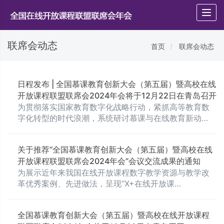
Togg
navi
联席会动态
首页
联席会动态
日程发布 | 全国慕课教育创新大会（第五届）暨高校在线
开放课程联盟联席会2024年会将于12月22日在青岛召开
为贯彻落实国家教育数字化战略行动，紧抓高等教育数
字化转型的时代浪潮，系统研讨慕课与在线教育新动
向、数字技术赋能在线开放课程新发展，推动我国在线
开放课程在数智时代的发展形态创新，高校在线开放课
关于推荐“全国慕课教育创新大会（第五届）暨高校在线
程联盟联席会（以下简称“联席会”）在教育部高等教育司
开放课程联盟联席会2024年会”会议交流成果的通知
和教育部高等学校教学信息化与教学方法创新指导委员
为展示近年来我国在线开放课程数字教学资源与教学改
会（以下简称“教指委”）的指导下，定于2024年12月22
革优秀案例、先进做法，呈现“X+在线开放课
日（周日）在青岛召开“全国慕课教育创新大会（第五
程”和“AI+课程教学”典型应用场景，挖掘更多特色应用，
届）暨高校在线开放课程联盟联席会2024年会”（以下简
发挥出表率、示范与引领作用，进一步鼓舞和动员更多
称“大会”），现将有关事宜通知如下。
全国慕课教育创新大会（第五届）暨高校在线开放课程
高校教师开展数字化、智慧化教育教学改革，积极推动